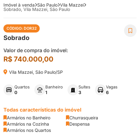
Imóvel à venda
São Paulo
Vila Mazzei
Sobrado, Vila Mazzei, São Paulo
CÓDIGO: DOR32

Sobrado
Valor de compra do imóvel:
R$ 740.000,00

Vila Mazzei, São Paulo/SP
Quartos
Banheiro
Suítes
Vagas
0
1
3
6
Todas características do imóvel
Armários no Banheiro
Churrasqueira


Armários na Cozinha
Despensa


Armários nos Quartos
