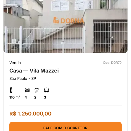
Venda
Cod: DOR70
Casa — Vila Mazzei
São Paulo - SP
110
m²
4
2
3
R$ 1.250.000,00
FALE COM O CORRETOR