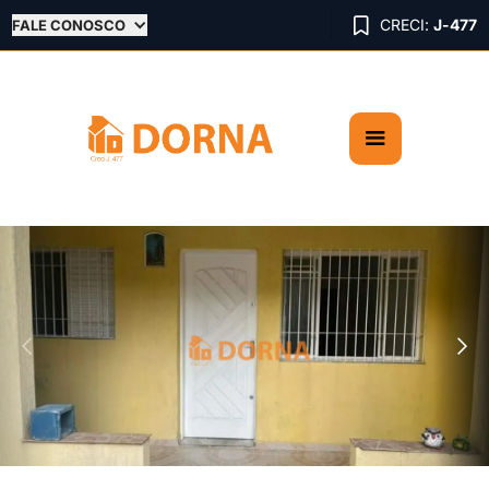

CRECI:
J-477
FALE CONOSCO