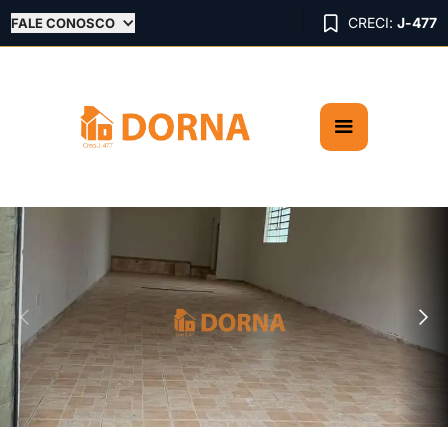

CRECI:
J-477
FALE CONOSCO