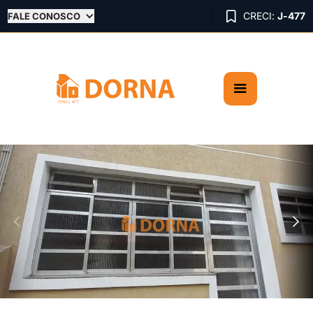

CRECI:
J-477
FALE CONOSCO