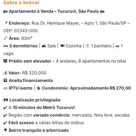
Sobre o imóvel
🏡
Apartamento à Venda – Tucuruvi, São Paulo
🏡
📍
Endereço:
Rua Dr. Henrique Mayer, – Apto 1, São Paulo/SP –
CEP: 02343-000
📏
Área:
93m²
🛏️
3 dormitórios
| 🛋️ Sala | 🍽️ Cozinha | 🚿 1 banheiro | 🚗 1
vaga
🏢
Prédio sem elevador
– 4 andares, 8 apartamentos no total
💰
Valor:
R$ 320.000
🏦
Aceita financiamento
📜
IPTU isento
| 💲
Condomínio: Aproximadamente R$ 270,00
🛤️
Localização privilegiada:
✔️ A
10 minutos do Metrô Tucuruvi
✔️ Região com
variado comércio
: mercados, feira livre, escolas
✔️
Fácil acesso
a várias linhas de ônibus
🌳
Bairro tranquilo e arborizado